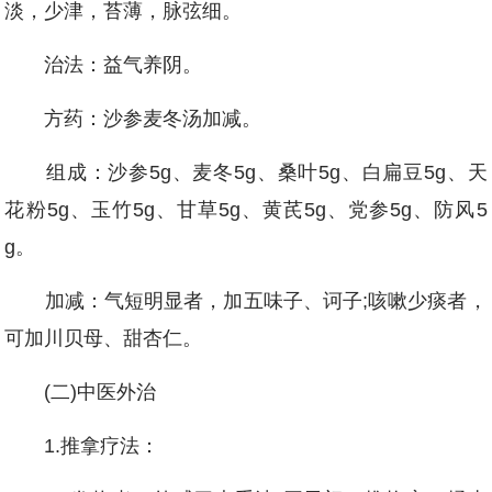
淡，少津，苔薄，脉弦细。
治法：益气养阴。
方药：沙参麦冬汤加减。
组成：沙参5g、麦冬5g、桑叶5g、白扁豆5g、天
花粉5g、玉竹5g、甘草5g、黄芪5g、党参5g、防风5
g。
加减：气短明显者，加五味子、诃子;咳嗽少痰者，
可加川贝母、甜杏仁。
(二)中医外治
1.推拿疗法：