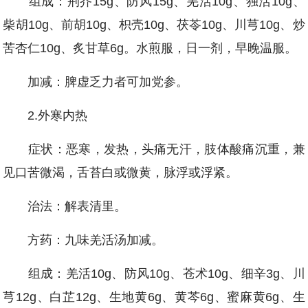
组成：荆芥15g、防风15g、羌活10g、独活10g、
柴胡10g、前胡10g、枳壳10g、茯苓10g、川芎10g、炒
苦杏仁10g、炙甘草6g。水煎服，日一剂，早晚温服。
加减：脾虚乏力者可加党参。
2.外寒内热
症状：恶寒，发热，头痛无汗，肢体酸痛沉重，兼
见口苦微渴，舌苔白或微黄，脉浮或浮紧。
治法：解表清里。
方药：九味羌活汤加减。
组成：羌活10g、防风10g、苍术10g、细辛3g、川
芎12g、白芷12g、生地黄6g、黄芩6g、蜜麻黄6g、生