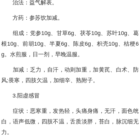
治法：益气解表。
方药：参苏饮加减。
组成：党参10g、甘草6g、茯苓10g、苏叶10g、葛
根10g、前胡10g、半夏6g、陈皮6g、枳壳10g、桔梗6
g。水煎服，日一剂，早晚温服。
加减：乏力，自汗，动则加重，加黄芪、白术、防
风;畏寒，四肢欠温，加细辛、熟附子。
3.阳虚感冒
症状：恶寒重，发热轻，头痛身痛，无汗，面色㿠
白，语声低微，四肢不温，舌质淡胖，苔白，脉沉细无
力。