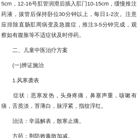
5cm，12-16号肛管润滑后插入肛门10-15cm，缓慢推注
药液，拔管后保持卧位30分钟以上，每日1-2次。注意
应排除直肠肛周病变及急腹症，推注3-5分钟完成，观
察如有腹胀等不适症状及时停药。
二、儿童中医治疗方案
(一)辨证施治
1.风寒袭表
症状：恶寒发热，头身疼痛，鼻塞声重，咳嗽有
痰，舌质淡，苔薄白，脉浮紧，指纹浮红。
治法：辛温解表，散寒止痛。
方药：荆防败毒散加减。