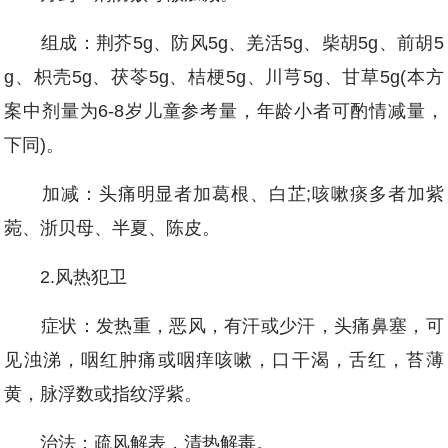
组成：荆芥5g、防风5g、羌活5g、柴胡5g、前胡5
g、枳壳5g、茯苓5g、桔梗5g、川芎5g、甘草5g(本方
案中剂量为6-8岁儿童参考量，年龄小者可酌情减量，
下同)。
加减：头痛明显者加葛根、白芷;咳嗽痰多者加紫
菀、浙贝母、半夏、陈皮。
2.风热犯卫
症状：发热重，恶风，有汗或少汗，头痛鼻塞，可
见浊涕，咽红肿痛或咽痒咳嗽，口干渴，舌红，苔薄
黄，脉浮数或指纹浮紫。
治法：疏风解表，清热解毒。