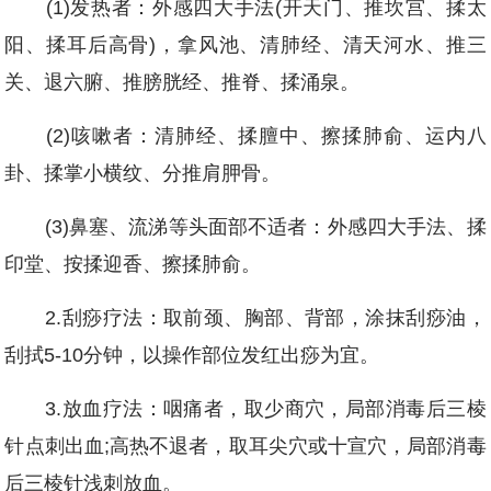
(1)发热者：外感四大手法(开天门、推坎宫、揉太
阳、揉耳后高骨)，拿风池、清肺经、清天河水、推三
关、退六腑、推膀胱经、推脊、揉涌泉。
(2)咳嗽者：清肺经、揉膻中、擦揉肺俞、运内八
卦、揉掌小横纹、分推肩胛骨。
(3)鼻塞、流涕等头面部不适者：外感四大手法、揉
印堂、按揉迎香、擦揉肺俞。
2.刮痧疗法：取前颈、胸部、背部，涂抹刮痧油，
刮拭5-10分钟，以操作部位发红出痧为宜。
3.放血疗法：咽痛者，取少商穴，局部消毒后三棱
针点刺出血;高热不退者，取耳尖穴或十宣穴，局部消毒
后三棱针浅刺放血。