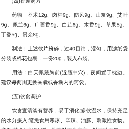
(四)香囊药方
药物：苍术12g、肉桂9g、防风9g、山奈9g、艾叶
9g、佩兰6g、广藿香9g、白芷6g、木香9g、草果5g、
丁香5g、贯众8g。
制法：上述饮片粉碎，过40目筛，混匀，用滤纸袋
分装或棉花包裹，一份20g，装入布袋。
用法：白天佩戴胸前(近膻中穴)，夜间置于枕边。
建议每两周更换香囊或香囊内的药袋。
(五)饮食调护
饮食宜清淡有营养，易于消化;多饮温水，保持充足
的水分摄入;避免食用寒凉、辛辣、油腻、刺激性食物。