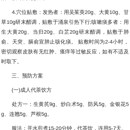
4.穴位贴敷：发热者：用吴茱萸20g、大黄10g、甘
草10g研末醋调，贴敷于涌泉引热下行;咳嗽痰多者：用
生大黄20g、当归20g、白芷20g研末醋调，贴敷于肺
俞、天突、膈俞宣肺止咳化痰。 贴敷时间为2-4小时，
密切观察皮肤有无红肿、瘙痒等过敏反应，如有不适及
时取下。
三、预防方案
(一)成人代茶饮方
处方一：生黄芪9g、炒白术5g、防风5g、金银花5
g、连翘5g、芦根5g。
服法：开水煎煮15-20分钟，代茶饮，连用5-7天。