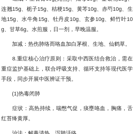
连翘15g、栀子15g、桔梗15g、黄芩10g、赤芍10g、生
地15g、水牛角15g、牡丹皮10g、玄参10g、鲜竹叶10
g、甘草6g。水煎服，日一剂，早晚温服。
加减：热伤肺络而咯血加白茅根、生地、仙鹤草。
8.重症核心治疗原则：采取中西医结合救治，需在
重症监护基础上，联合呼吸支持、循环支持等现代医学
手段，同步开展中医辨证干预。
(1)热毒闭肺
症状：高热持续，喘憋气促，痰壅咯血，胸痛，舌
红苔绛黄厚。
治法：解毒清热，泻肺活络。