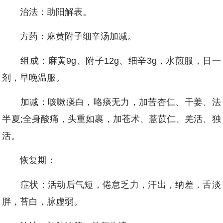
治法：助阳解表。
方药：麻黄附子细辛汤加减。
组成：麻黄9g、附子12g、细辛3g，水煎服，日一
剂，早晚温服。
加减：咳嗽痰白，咯痰无力，加苦杏仁、干姜、法
半夏;全身酸痛，头重如裹，加苍术、薏苡仁、羌活、独
活。
恢复期：
症状：活动后气短，倦怠乏力，汗出，纳差，舌淡
胖，苔白，脉虚弱。