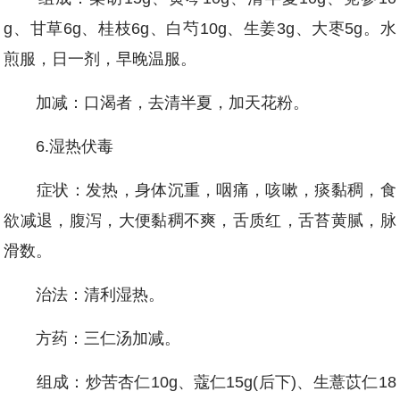
g、甘草6g、桂枝6g、白芍10g、生姜3g、大枣5g。水
煎服，日一剂，早晚温服。
加减：口渴者，去清半夏，加天花粉。
6.湿热伏毒
症状：发热，身体沉重，咽痛，咳嗽，痰黏稠，食
欲减退，腹泻，大便黏稠不爽，舌质红，舌苔黄腻，脉
滑数。
治法：清利湿热。
方药：三仁汤加减。
组成：炒苦杏仁10g、蔻仁15g(后下)、生薏苡仁18