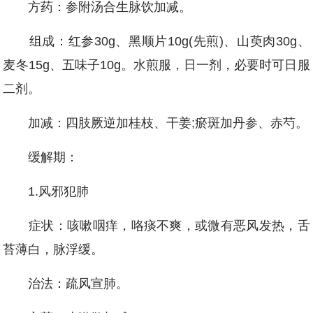
方药：参附汤合生脉饮加减。
组成：红参30g、黑顺片10g(先煎)、山萸肉30g、
麦冬15g、五味子10g。水煎服，日一剂，必要时可日服
二剂。
加减：四肢厥逆加桂枝、干姜;瘀斑加丹参、赤芍。
缓解期：
1.风邪犯肺
症状：咳嗽咽痒，咯痰不爽，或微有恶风发热，舌
苔薄白，脉浮缓。
治法：疏风宣肺。