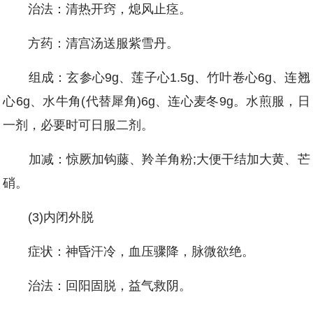
治法：清热开窍，熄风止痉。
方药：清宫汤送服紫雪丹。
组成：玄参心9g、莲子心1.5g、竹叶卷心6g、连翘
心6g、水牛角(代替犀角)6g、连心麦冬9g。水煎服，日
一剂，必要时可日服二剂。
加减：惊厥加钩藤、羚羊角粉;大便干结加大黄、芒
硝。
(3)内闭外脱
症状：神昏汗冷，血压骤降，脉微欲绝。
治法：回阳固脱，益气救阴。