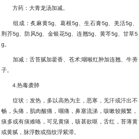
方药：大青龙汤加减。
组成：炙麻黄5g、葛根5g、生石膏5g、羌活5g、
荆芥5g、防风5g、金银花5g、连翘5g、黄芩5g、甘草5
g。
加减：舌苔腻加藿香、苍术;咽喉红肿加连翘、牛蒡
子。
4.热毒袭肺
症状：发热，多以高热为主，恶寒，无汗或汗出不
畅，头痛，肌肉酸痛，咽痛，鼻塞流涕，咳嗽较频繁，
痰多或有痰难咯，可见黄痰，咳甚欲呕，舌红，苔薄黄
或黄腻，脉浮数或指纹浮紫滞。