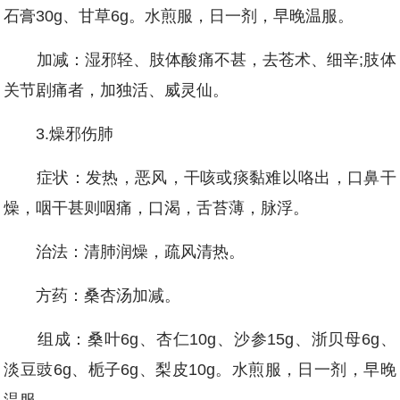
石膏30g、甘草6g。水煎服，日一剂，早晚温服。
加减：湿邪轻、肢体酸痛不甚，去苍术、细辛;肢体
关节剧痛者，加独活、威灵仙。
3.燥邪伤肺
症状：发热，恶风，干咳或痰黏难以咯出，口鼻干
燥，咽干甚则咽痛，口渴，舌苔薄，脉浮。
治法：清肺润燥，疏风清热。
方药：桑杏汤加减。
组成：桑叶6g、杏仁10g、沙参15g、浙贝母6g、
淡豆豉6g、栀子6g、梨皮10g。水煎服，日一剂，早晚