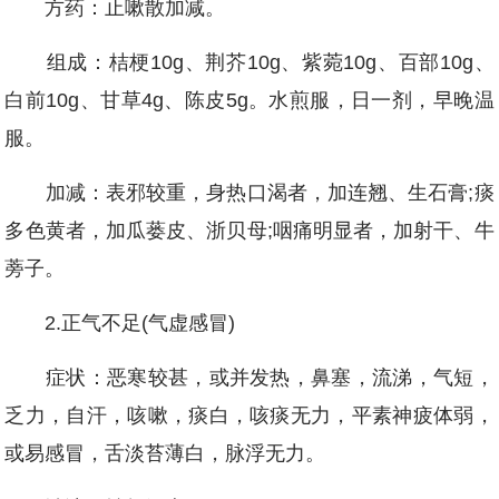
方药：止嗽散加减。
组成：桔梗10g、荆芥10g、紫菀10g、百部10g、
白前10g、甘草4g、陈皮5g。水煎服，日一剂，早晚温
服。
加减：表邪较重，身热口渴者，加连翘、生石膏;痰
多色黄者，加瓜蒌皮、浙贝母;咽痛明显者，加射干、牛
蒡子。
2.正气不足(气虚感冒)
症状：恶寒较甚，或并发热，鼻塞，流涕，气短，
乏力，自汗，咳嗽，痰白，咳痰无力，平素神疲体弱，
或易感冒，舌淡苔薄白，脉浮无力。