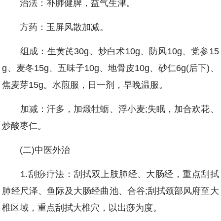
治法：补肺健脾，益气生津。
方药：玉屏风散加减。
组成：生黄芪30g、炒白术10g、防风10g、党参15
g、麦冬15g、五味子10g、地骨皮10g、砂仁6g(后下)、
焦麦芽15g。水煎服，日一剂，早晚温服。
加减：汗多，加煅牡蛎、浮小麦;失眠，加合欢花、
炒酸枣仁。
(二)中医外治
1.刮痧疗法：刮拭双上肢肺经、大肠经，重点刮拭
肺经尺泽、鱼际及大肠经曲池、合谷;刮拭颈部风府至大
椎区域，重点刮拭大椎穴，以出痧为度。