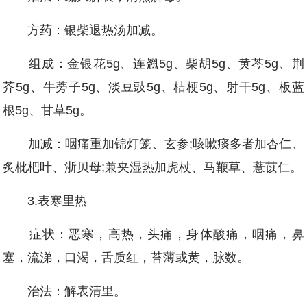
方药：银柴退热汤加减。
组成：金银花5g、连翘5g、柴胡5g、黄芩5g、荆
芥5g、牛蒡子5g、淡豆豉5g、桔梗5g、射干5g、板蓝
根5g、甘草5g。
加减：咽痛重加锦灯笼、玄参;咳嗽痰多者加杏仁、
炙枇杷叶、浙贝母;兼夹湿热加虎杖、马鞭草、薏苡仁。
3.表寒里热
症状：恶寒，高热，头痛，身体酸痛，咽痛，鼻
塞，流涕，口渴，舌质红，苔薄或黄，脉数。
治法：解表清里。