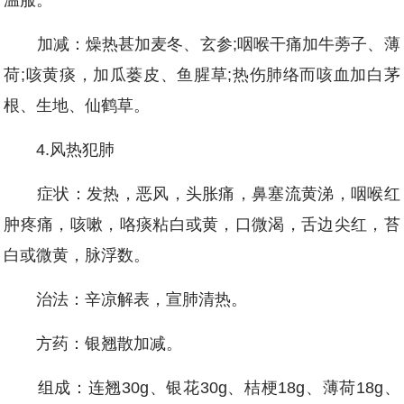
温服。
加减：燥热甚加麦冬、玄参;咽喉干痛加牛蒡子、薄
荷;咳黄痰，加瓜蒌皮、鱼腥草;热伤肺络而咳血加白茅
根、生地、仙鹤草。
4.风热犯肺
症状：发热，恶风，头胀痛，鼻塞流黄涕，咽喉红
肿疼痛，咳嗽，咯痰粘白或黄，口微渴，舌边尖红，苔
白或微黄，脉浮数。
治法：辛凉解表，宣肺清热。
方药：银翘散加减。
组成：连翘30g、银花30g、桔梗18g、薄荷18g、