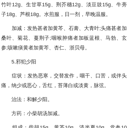
竹叶12g、生甘草15g、荆芥穗12g、淡豆豉15g、牛蒡
子18g、芦根18g。水煎服，日一剂，早晚温服。
加减：发热甚者加黄芩、石膏、大青叶;头痛甚者加
桑叶、菊花、蔓荆子;咽喉肿痛者加板蓝根、马勃、玄
参;咳嗽痰黄者加黄芩、杏仁、浙贝母。
5.邪犯少阳
症状：发热恶寒，交替发作，咽干、口苦，或伴头
痛，纳少或恶心，舌红，苔薄白或淡黄，脉弦。
治法：和解少阳。
方药：小柴胡汤加减。
组成：柴胡15g、黄芩10g、清半夏10g、党参10