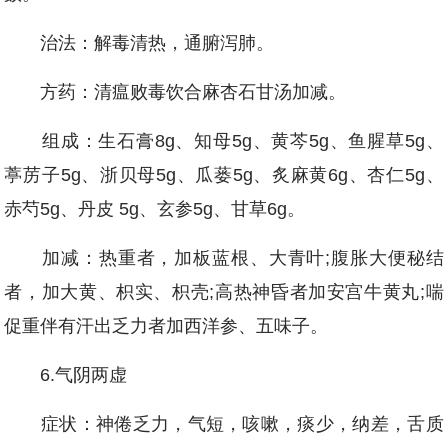
治法：解毒清热，通腑泻肺。
方药：清瘟败毒饮合麻杏石甘汤加减。
组成：生石膏8g、知母5g、黄芩5g、鱼腥草5g、
葶苈子5g、浙贝母5g、瓜蒌5g、炙麻黄6g、杏仁5g、
赤芍5g、丹皮 5g、玄参5g、甘草6g。
加减：热重者，加板蓝根、大青叶;腹胀大便秘结
者，加大黄、枳实、枳壳;高热神昏者加安宫牛黄丸;喘
促重伴有汗出乏力者加西洋参、五味子。
6.气阴两虚
症状：神倦乏力，气短，咳嗽，痰少，纳差，舌质