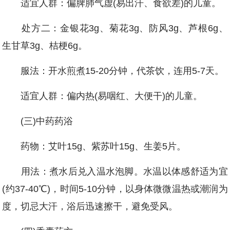
适宜人群：偏脾肺气虚(易出汗、食欲差)的儿童。
处方二：金银花3g、菊花3g、防风3g、芦根6g、
生甘草3g、桔梗6g。
服法：开水煎煮15-20分钟，代茶饮，连用5-7天。
适宜人群：偏内热(易咽红、大便干)的儿童。
(三)中药药浴
药物：艾叶15g、紫苏叶15g、生姜5片。
用法：煮水后兑入温水泡脚。水温以体感舒适为宜
(约37-40℃)，时间5-10分钟，以身体微微温热或潮润为
度，切忌大汗，浴后迅速擦干，避免受风。