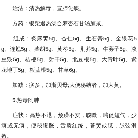
治法：清热解毒，宣肺化痰。
方药：银柴退热汤合麻杏石甘汤加减。
组成：炙麻黄5g、杏仁5g、生石膏5g、金银花5
g、连翘5g 、柴胡5g、黄芩5g、荆芥5g、牛蒡子5g、淡
豆豉5g、桔梗5g、射干5g、北豆根5g、大青叶5g、紫
花地丁5g、板蓝根5g、甘草6g。
加减：痰多，加浙贝母;大便秘结者，加大黄。
5.热毒闭肺
症状：高热不退，烦躁不安，咳嗽，喘促短气，少
痰或无痰，便秘腹胀，舌质红绛，苔黄或腻，脉弦滑
数。