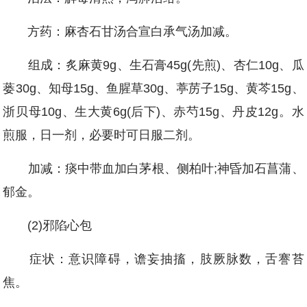
方药：麻杏石甘汤合宣白承气汤加减。
组成：炙麻黄9g、生石膏45g(先煎)、杏仁10g、瓜
蒌30g、知母15g、鱼腥草30g、葶苈子15g、黄芩15g、
浙贝母10g、生大黄6g(后下)、赤芍15g、丹皮12g。水
煎服，日一剂，必要时可日服二剂。
加减：痰中带血加白茅根、侧柏叶;神昏加石菖蒲、
郁金。
(2)邪陷心包
症状：意识障碍，谵妄抽搐，肢厥脉数，舌謇苔
焦。