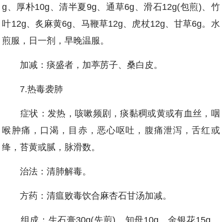
g、厚朴10g、清半夏9g、通草6g、滑石12g(包煎)、竹
叶12g、炙麻黄6g、马鞭草12g、虎杖12g、甘草6g。水
煎服，日一剂，早晚温服。
加减：痰盛者，加葶苈子、桑白皮。
7.热毒袭肺
症状：发热，咳嗽频剧，痰黏稠或黄或有血丝，咽
喉肿痛，口渴，目赤，恶心呕吐，腹痛泄泻，舌红或
绛，苔黄或腻，脉滑数。
治法：清肺解毒。
方药：清瘟败毒饮合麻杏石甘汤加减。
组成：生石膏30g(先煎)、知母10g、金银花15g、