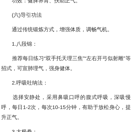
功效：健脾养胃、扶助正气。
(六)导引功法
通过传统锻炼方式，增强体质，调畅气机。
1.八段锦：
推荐每日练习“双手托天理三焦”“左右开弓似射雕”等
招式，可宣肺理气，强身健体。
2.呼吸吐纳法：
选择安静处，采用鼻吸口呼的腹式呼吸，深吸慢
呼，每日1-2次，每次10-15分钟，有助于放松身心，提
升正气。
3.太极拳：